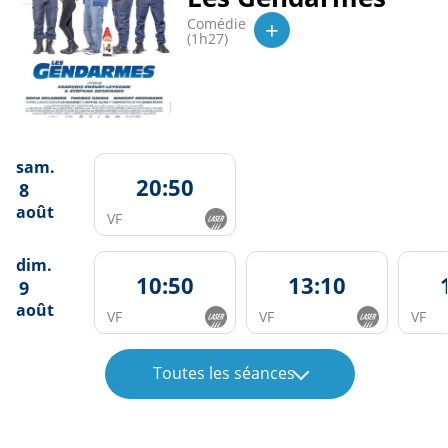
+
Comédie
(1h27)
sam.
20:50
8
août
VF
dim.
10:50
13:10
9
août
VF
VF
VF
Toutes les séances