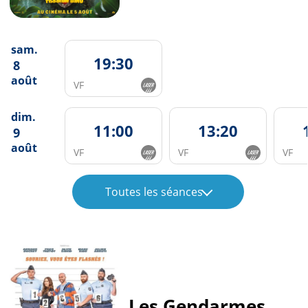
sam.
19:30
8
août
VF
dim.
11:00
13:20
9
août
VF
VF
VF
Toutes les séances
Les Gendarmes