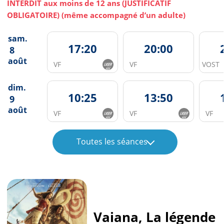
INTERDIT aux moins de 12 ans (JUSTIFICATIF
OBLIGATOIRE) (même accompagné d’un adulte)
sam.
17:20
20:00
8
août
VF
VF
VOST
dim.
10:25
13:50
9
août
VF
VF
VF
Toutes les séances
Vaiana, La légende