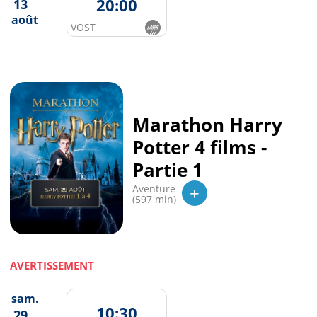
20:00
13
août
VOST
Marathon Harry
Potter 4 films -
Partie 1
+
Aventure
(597 min)
AVERTISSEMENT
sam.
10:30
29