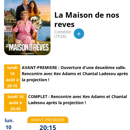
La Maison de nos
reves
+
Comédie
(1h26)
lundi
AVANT-PREMIERE : Ouverture d'une deuxième salle.
10
Rencontre avec Kev Adams et Chantal Ladesou après
août
à
la projection !
20:15
lundi 10
COMPLET : Rencontre avec Kev Adams et Chantal
août
à
Ladesou après la projection !
20:45
AVANT-PREMIERE
lun.
20:15
10