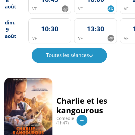
août
VF
VF
VF
dim.
10:30
13:30
9
août
VF
VF
VF
Toutes les séances
Charlie et les
kangourous
+
Comédie
(1h47)