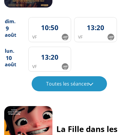
dim.
10:50
13:20
9
août
VF
VF
lun.
13:20
10
août
VF
Toutes les séances
La Fille dans les