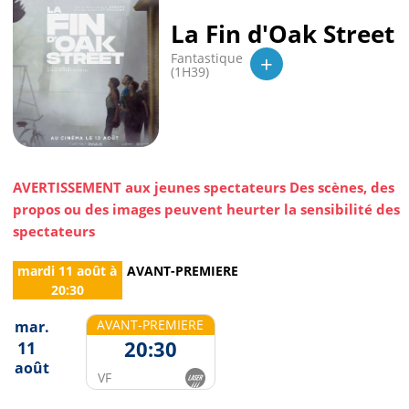
La Fin d'Oak Street
+
Fantastique
(1H39)
AVERTISSEMENT aux jeunes spectateurs Des scènes, des
propos ou des images peuvent heurter la sensibilité des
spectateurs
mardi 11 août
à
AVANT-PREMIERE
20:30
AVANT-PREMIERE
mar.
20:30
11
août
VF