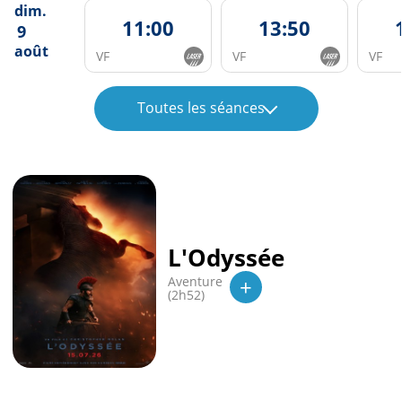
dim.
11:00
13:50
9
août
VF
VF
VF
Toutes les séances
L'Odyssée
+
Aventure
(2h52)