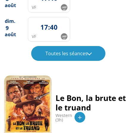
août
VF
dim.
17:40
9
août
VF
Toutes les séances
Le Bon, la brute et
le truand
+
Western
(3h)