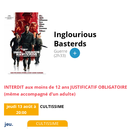
Inglourious
Basterds
+
Guerre
(2h33)
INTERDIT aux moins de 12 ans JUSTIFICATIF OBLIGATOIRE
(même accompagné d’un adulte)
jeudi 13 août
à
CULTISSIME
20:00
CULTISSIME
jeu.