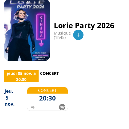
Lorie Party 2026
+
Musique
(1h45)
jeudi 05 nov.
à
CONCERT
20:30
CONCERT
jeu.
20:30
5
nov.
VF