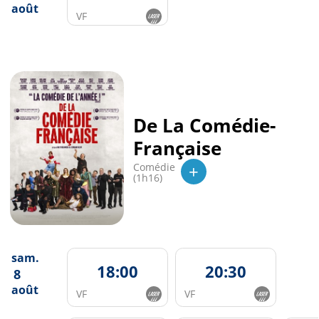
août
VF
De La Comédie-
Française
+
Comédie
(1h16)
sam.
18:00
20:30
8
août
VF
VF