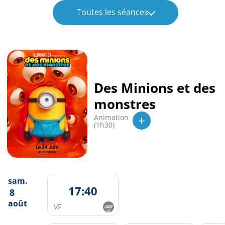
Toutes les séances
Des Minions et des
monstres
+
Animation
(1h30)
sam.
17:40
8
août
VF