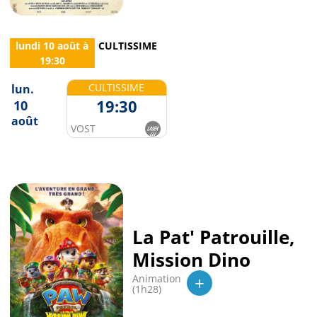
lundi 10 août
à
CULTISSIME
19:30
CULTISSIME
lun.
19:30
10
août
VOST
La Pat' Patrouille,
Mission Dino
+
Animation
(1h28)