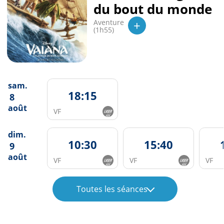
du bout du monde
+
Aventure
(1h55)
sam.
18:15
8
août
VF
dim.
10:30
15:40
9
août
VF
VF
VF
Toutes les séances