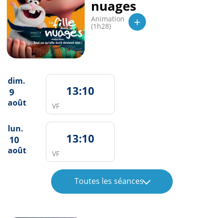
nuages
+
Animation
(1h28)
dim.
13:10
9
août
VF
lun.
13:10
10
août
VF
Toutes les séances