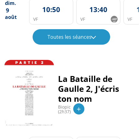
dim.
10:50
13:40
9
août
VF
VF
VF
Toutes les séances
La Bataille de
Gaulle 2, J'écris
ton nom
+
Biopic
(2h37)