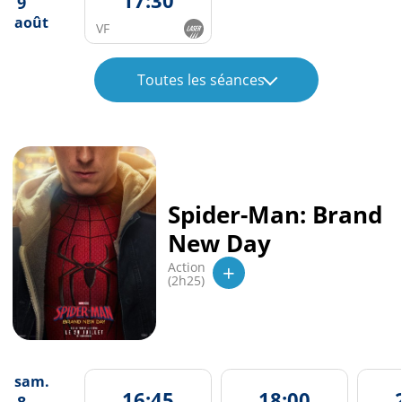
17:30
9
août
VF
Toutes les séances
Spider-Man: Brand
New Day
+
Action
(2h25)
sam.
16:45
18:00
8