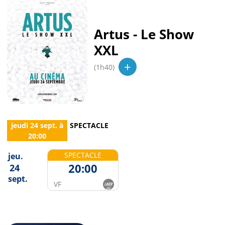
Artus - Le Show
XXL
+
(1h40)
jeudi 24 sept.
à
SPECTACLE
20:00
SPECTACLE
jeu.
20:00
24
sept.
VF