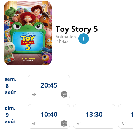
Toy Story 5
+
Animation
(1h42)
sam.
20:45
8
août
VF
dim.
10:40
13:30
9
août
VF
VF
VF