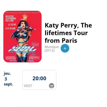
Katy Perry, The
lifetimes Tour
from Paris
+
Musique
(2h12)
jeu.
20:00
3
sept.
VOST